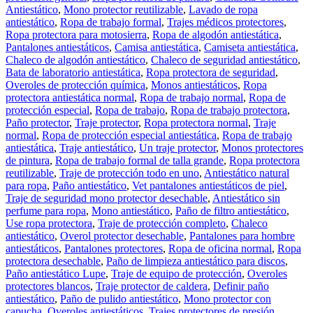
Antiestático
,
Mono protector reutilizable
,
Lavado de ropa
antiestático
,
Ropa de trabajo formal
,
Trajes médicos protectores
,
Ropa protectora para motosierra
,
Ropa de algodón antiestática
,
Pantalones antiestáticos
,
Camisa antiestática
,
Camiseta antiestática
,
Chaleco de algodón antiestático
,
Chaleco de seguridad antiestático
,
Bata de laboratorio antiestática
,
Ropa protectora de seguridad
,
Overoles de protección química
,
Monos antiestáticos
,
Ropa
protectora antiestática normal
,
Ropa de trabajo normal
,
Ropa de
protección especial
,
Ropa de trabajo
,
Ropa de trabajo protectora
,
Paño protector
,
Traje protector
,
Ropa protectora normal
,
Traje
normal
,
Ropa de protección especial antiestática
,
Ropa de trabajo
antiestática
,
Traje antiestático
,
Un traje protector
,
Monos protectores
de pintura
,
Ropa de trabajo formal de talla grande
,
Ropa protectora
reutilizable
,
Traje de protección todo en uno
,
Antiestático natural
para ropa
,
Paño antiestático
,
Vet pantalones antiestáticos de piel
,
Traje de seguridad mono protector desechable
,
Antiestático sin
perfume para ropa
,
Mono antiestático
,
Paño de filtro antiestático
,
Use ropa protectora
,
Traje de protección completo
,
Chaleco
antiestático
,
Overol protector desechable
,
Pantalones para hombre
antiestáticos
,
Pantalones protectores
,
Ropa de oficina normal
,
Ropa
protectora desechable
,
Paño de limpieza antiestático para discos
,
Paño antiestático Lupe
,
Traje de equipo de protección
,
Overoles
protectores blancos
,
Traje protector de caldera
,
Definir paño
antiestático
,
Paño de pulido antiestático
,
Mono protector con
capucha
,
Overoles antiestáticos
,
Trajes protectores de presión