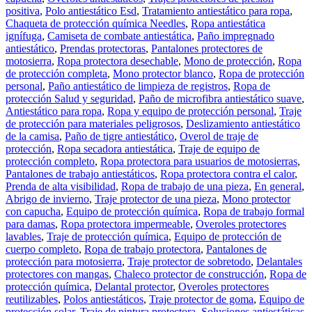
positiva
,
Polo antiestático Esd
,
Tratamiento antiestático para ropa
,
Chaqueta de protección química Needles
,
Ropa antiestática
ignífuga
,
Camiseta de combate antiestática
,
Paño impregnado
antiestático
,
Prendas protectoras
,
Pantalones protectores de
motosierra
,
Ropa protectora desechable
,
Mono de protección
,
Ropa
de protección completa
,
Mono protector blanco
,
Ropa de protección
personal
,
Paño antiestático de limpieza de registros
,
Ropa de
protección Salud y seguridad
,
Paño de microfibra antiestático suave
,
Antiestático para ropa
,
Ropa y equipo de protección personal
,
Traje
de protección para materiales peligrosos
,
Deslizamiento antiestático
de la camisa
,
Paño de tigre antiestático
,
Overol de traje de
protección
,
Ropa secadora antiestática
,
Traje de equipo de
protección completo
,
Ropa protectora para usuarios de motosierras
,
Pantalones de trabajo antiestáticos
,
Ropa protectora contra el calor
,
Prenda de alta visibilidad
,
Ropa de trabajo de una pieza
,
En general
,
Abrigo de invierno
,
Traje protector de una pieza
,
Mono protector
con capucha
,
Equipo de protección química
,
Ropa de trabajo formal
para damas
,
Ropa protectora impermeable
,
Overoles protectores
lavables
,
Traje de protección química
,
Equipo de protección de
cuerpo completo
,
Ropa de trabajo protectora
,
Pantalones de
protección para motosierra
,
Traje protector de sobretodo
,
Delantales
protectores con mangas
,
Chaleco protector de construcción
,
Ropa de
protección química
,
Delantal protector
,
Overoles protectores
reutilizables
,
Polos antiestáticos
,
Traje protector de goma
,
Equipo de
protección solar
,
Traje de pintura protectora
,
Soluciones antiestáticas