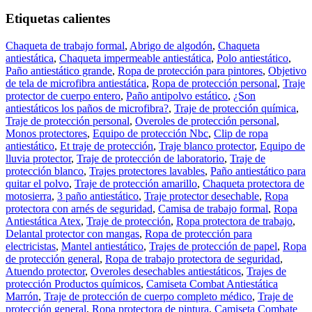
Etiquetas calientes
Chaqueta de trabajo formal
,
Abrigo de algodón
,
Chaqueta
antiestática
,
Chaqueta impermeable antiestática
,
Polo antiestático
,
Paño antiestático grande
,
Ropa de protección para pintores
,
Objetivo
de tela de microfibra antiestática
,
Ropa de protección personal
,
Traje
protector de cuerpo entero
,
Paño antipolvo estático
,
¿Son
antiestáticos los paños de microfibra?
,
Traje de protección química
,
Traje de protección personal
,
Overoles de protección personal
,
Monos protectores
,
Equipo de protección Nbc
,
Clip de ropa
antiestático
,
Et traje de protección
,
Traje blanco protector
,
Equipo de
lluvia protector
,
Traje de protección de laboratorio
,
Traje de
protección blanco
,
Trajes protectores lavables
,
Paño antiestático para
quitar el polvo
,
Traje de protección amarillo
,
Chaqueta protectora de
motosierra
,
3 paño antiestático
,
Traje protector desechable
,
Ropa
protectora con arnés de seguridad
,
Camisa de trabajo formal
,
Ropa
Antiestática Atex
,
Traje de protección
,
Ropa protectora de trabajo
,
Delantal protector con mangas
,
Ropa de protección para
electricistas
,
Mantel antiestático
,
Trajes de protección de papel
,
Ropa
de protección general
,
Ropa de trabajo protectora de seguridad
,
Atuendo protector
,
Overoles desechables antiestáticos
,
Trajes de
protección Productos químicos
,
Camiseta Combat Antiestática
Marrón
,
Traje de protección de cuerpo completo médico
,
Traje de
protección general
,
Ropa protectora de pintura
,
Camiseta Combate