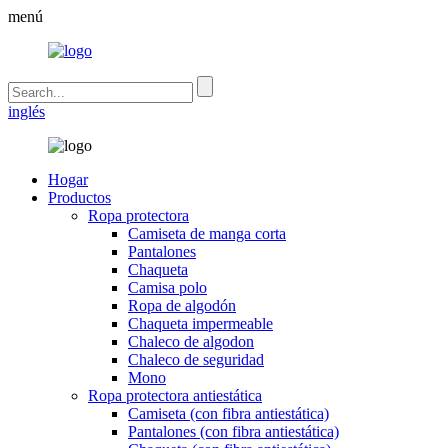
menú
inglés
Hogar
Productos
Ropa protectora
Camiseta de manga corta
Pantalones
Chaqueta
Camisa polo
Ropa de algodón
Chaqueta impermeable
Chaleco de algodon
Chaleco de seguridad
Mono
Ropa protectora antiestática
Camiseta (con fibra antiestática)
Pantalones (con fibra antiestática)