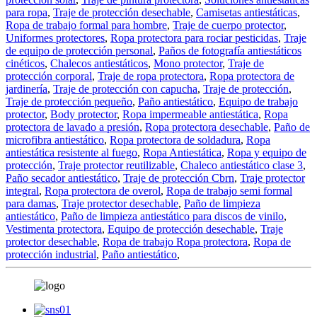
para ropa
,
Traje de protección desechable
,
Camisetas antiestáticas
,
Ropa de trabajo formal para hombre
,
Traje de cuerpo protector
,
Uniformes protectores
,
Ropa protectora para rociar pesticidas
,
Traje
de equipo de protección personal
,
Paños de fotografía antiestáticos
cinéticos
,
Chalecos antiestáticos
,
Mono protector
,
Traje de
protección corporal
,
Traje de ropa protectora
,
Ropa protectora de
jardinería
,
Traje de protección con capucha
,
Traje de protección
,
Traje de protección pequeño
,
Paño antiestático
,
Equipo de trabajo
protector
,
Body protector
,
Ropa impermeable antiestática
,
Ropa
protectora de lavado a presión
,
Ropa protectora desechable
,
Paño de
microfibra antiestático
,
Ropa protectora de soldadura
,
Ropa
antiestática resistente al fuego
,
Ropa Antiestática
,
Ropa y equipo de
protección
,
Traje protector reutilizable
,
Chaleco antiestático clase 3
,
Paño secador antiestático
,
Traje de protección Cbrn
,
Traje protector
integral
,
Ropa protectora de overol
,
Ropa de trabajo semi formal
para damas
,
Traje protector desechable
,
Paño de limpieza
antiestático
,
Paño de limpieza antiestático para discos de vinilo
,
Vestimenta protectora
,
Equipo de protección desechable
,
Traje
protector desechable
,
Ropa de trabajo Ropa protectora
,
Ropa de
protección industrial
,
Paño antiestático
,