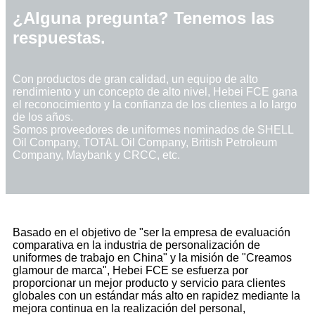
¿Alguna pregunta? Tenemos las
respuestas.
Con productos de gran calidad, un equipo de alto
rendimiento y un concepto de alto nivel, Hebei FCE gana
el reconocimiento y la confianza de los clientes a lo largo
de los años.
Somos proveedores de uniformes nominados de SHELL
Oil Company, TOTAL Oil Company, British Petroleum
Company, Maybank y CRCC, etc.
Basado en el objetivo de "ser la empresa de evaluación
comparativa en la industria de personalización de
uniformes de trabajo en China" y la misión de "Creamos
glamour de marca", Hebei FCE se esfuerza por
proporcionar un mejor producto y servicio para clientes
globales con un estándar más alto en rapidez mediante la
mejora continua en la realización del personal,