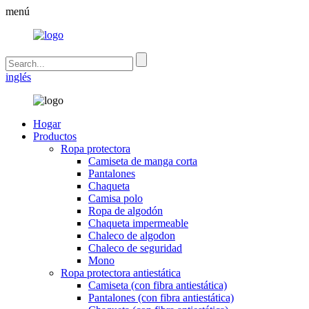
menú
inglés
Hogar
Productos
Ropa protectora
Camiseta de manga corta
Pantalones
Chaqueta
Camisa polo
Ropa de algodón
Chaqueta impermeable
Chaleco de algodon
Chaleco de seguridad
Mono
Ropa protectora antiestática
Camiseta (con fibra antiestática)
Pantalones (con fibra antiestática)