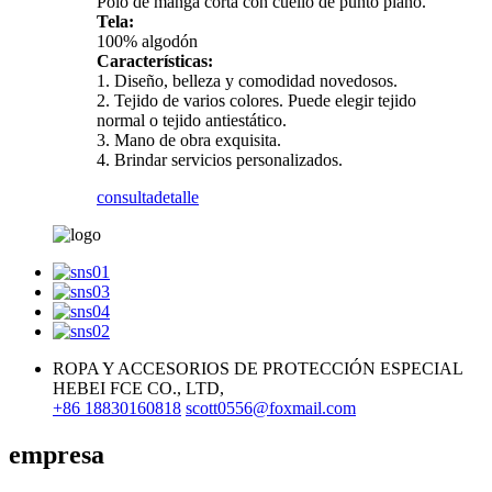
Polo de manga corta con cuello de punto plano.
Tela:
100% algodón
Características:
1. Diseño, belleza y comodidad novedosos.
2. Tejido de varios colores. Puede elegir tejido
normal o tejido antiestático.
3. Mano de obra exquisita.
4. Brindar servicios personalizados.
consulta
detalle
ROPA Y ACCESORIOS DE PROTECCIÓN ESPECIAL
HEBEI FCE CO., LTD,
+86 18830160818
scott0556@foxmail.com
empresa