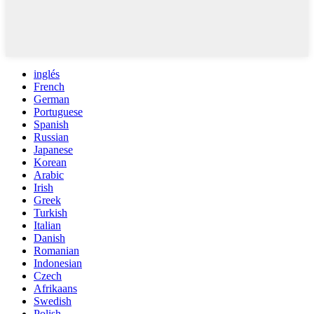
inglés
French
German
Portuguese
Spanish
Russian
Japanese
Korean
Arabic
Irish
Greek
Turkish
Italian
Danish
Romanian
Indonesian
Czech
Afrikaans
Swedish
Polish