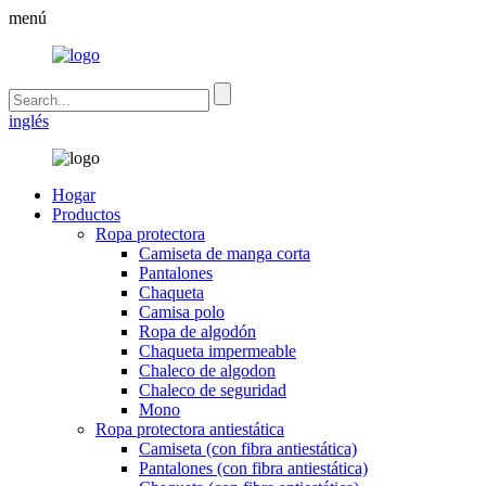
menú
inglés
Hogar
Productos
Ropa protectora
Camiseta de manga corta
Pantalones
Chaqueta
Camisa polo
Ropa de algodón
Chaqueta impermeable
Chaleco de algodon
Chaleco de seguridad
Mono
Ropa protectora antiestática
Camiseta (con fibra antiestática)
Pantalones (con fibra antiestática)