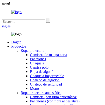
menú
inglés
Hogar
Productos
Ropa protectora
Camiseta de manga corta
Pantalones
Chaqueta
Camisa polo
Ropa de algodón
Chaqueta impermeable
Chaleco de algodon
Chaleco de seguridad
Mono
Ropa protectora antiestática
Camiseta (con fibra antiestática)
Pantalones (con fibra antiestática)