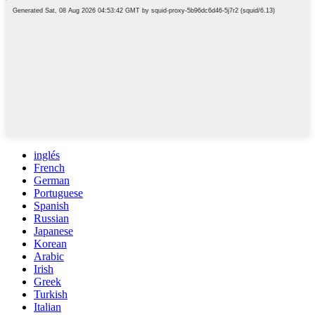
inglés
French
German
Portuguese
Spanish
Russian
Japanese
Korean
Arabic
Irish
Greek
Turkish
Italian