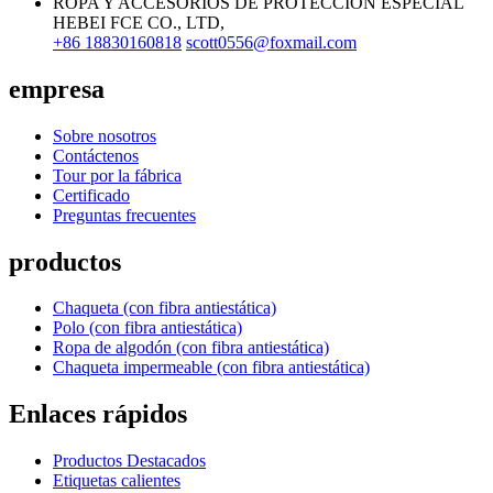
ROPA Y ACCESORIOS DE PROTECCIÓN ESPECIAL
HEBEI FCE CO., LTD,
+86 18830160818
scott0556@foxmail.com
empresa
Sobre nosotros
Contáctenos
Tour por la fábrica
Certificado
Preguntas frecuentes
productos
Chaqueta (con fibra antiestática)
Polo (con fibra antiestática)
Ropa de algodón (con fibra antiestática)
Chaqueta impermeable (con fibra antiestática)
Enlaces rápidos
Productos Destacados
Etiquetas calientes